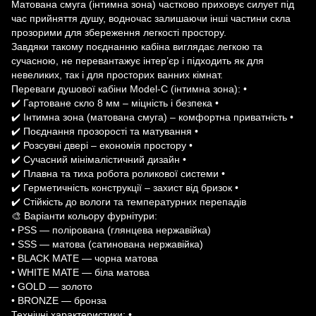
Матована смуга (інтимна зона) частково приховує силует під
час прийняття душу, водночас залишаючи інші частини скла
прозорими для збереження легкості простору.
Завдяки такому поєднанню кабіна виглядає легкою та
сучасною, не перевантажує інтер’єр і підходить як для
невеликих, так і для просторих ванних кімнат.
Переваги душової кабіни Model-C (інтимна зона): •
✔️ Гартоване скло 8 мм – міцність і безпека •
✔️ Інтимна зона (матована смуга) – комфортна приватність •
✔️ Поєднання прозорості та матування •
✔️ Розсувні двері – економія простору •
✔️ Сучасний мінімалістичний дизайн •
✔️ Плавна та тиха робота роликової системи •
✔️ Герметичність конструкції – захист від бризок •
✔️ Стійкість до вологи та температурних перепадів
🎨 Варіанти кольору фурнітури:
• PSS — полірована (глянцева нержавійка)
• SSS — матова (сатинована нержавійка)
• BLACK MATE — чорна матова
• WHITE MATE — біла матова
• GOLD — золото
• BRONZE — бронза
Технічні характеристики: •