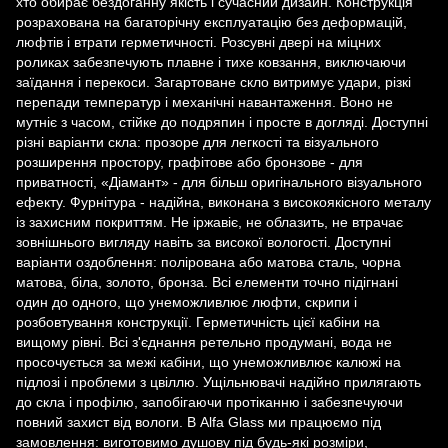
хто обирає бездоганну якість і сучасний дизайн. Конструкція
розрахована на багаторічну експлуатацію без деформацій,
люфтів і втрати герметичності. Розсувні двері на міцних
роликах забезпечують плавне і тихе ковзання, виключаючи
заїдання і перекоси. Загартоване скло витримує удари, різкі
перепади температур і механічні навантаження. Воно не
мутніє з часом, стійке до подряпин і просте в догляді. Доступні
різні варіанти скла: прозоре для легкості та візуального
розширення простору, графітове або бронзове - для
приватності, «Діамант» - для більш оригінального візуального
ефекту. Фурнітура - надійна, виконана з високоякісного металу
із захисним покриттям. Не іржавіє, не облазить, не втрачає
зовнішнього вигляду навіть за високої вологості. Доступні
варіанти оздоблення: полірована або матова сталь, чорна
матова, біла, золото, бронза. Всі елементи точно підігнані
один до одного, що унеможливлює люфти, скрипи і
розбовтування конструкції. Герметичність цієї кабіни на
вищому рівні. Всі з'єднання ретельно продумані, вода не
просочується за межі кабіни, що унеможливлює калюжі на
підлозі і проблеми з цвіллю. Ущільнювачі надійно прилягають
до скла і профілю, запобігаючи протіканню і забезпечуючи
повний захист від вологи. В Alfa Glass ми працюємо під
замовлення: виготовимо душову під будь-які розміри,