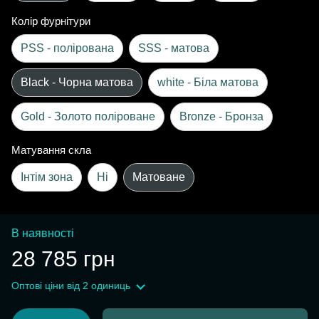
Колір фурнітури
PSS - полірована
SSS - матова
Black - Чорна матова
white - Біла матова
Gold - Золото поліроване
Bronze - Бронза
Матування скла
Інтім зона
Ні
Матоване
В наявності
28 785 грн
Оптові ціни
від 2 одиниць