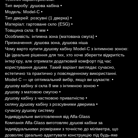
Тип виробу: душова кабіна •
Модель: Model-C •
Тип дверей: розсувні (1 дверка) •
Матеріал: гартоване скло (ESG) •
Товщина скла: 8 мм •
Особливість: інтимна зона (матована смуга) •
Призначення: душова зона, душова ніша
Чому варто купити душову кабіну Model-C з інтимною зоною:
Це ідеальне рішення для тих, хто хоче зберегти відкритість
інтер’єру, але отримати додатковий комфорт під час
користування душем. Такий варіант виглядає сучасно,
естетично та практично у повсякденному використанні.
Model-C — це оптимальний вибір, якщо ви шукаєте: •
душову кабіну зі скла 8 мм з інтимною зоною •
душову з матовою смугою •
душову кабіну з частковою приватністю •
скляну душову кабіну з розсувними дверима •
сучасну душову систему
Індивідуальне виготовлення від Alfa-Glass
Компанія Alfa-Glass виготовляє душові кабіни за
індивідуальними розмірами з точністю до міліметра, що
дозволяє ідеально адаптувати конструкцію під будь-яке