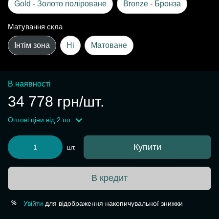
Gold - Золото поліроване
Bronze - Бронза
Матування скла
Інтім зона
Ні
Матоване
В наявності
34 778 грн/шт.
Оптові ціни
від 2 шт.
Купити
шт.
В кредит
Увійти
для відображення накопичувальної знижки
%