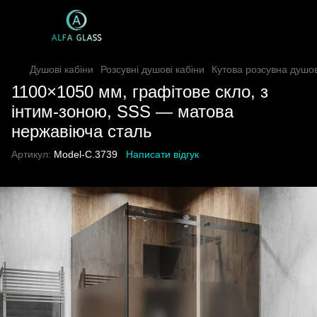
Душові кабіни
Розсувні душові кабіни
Кутова розсувна душо
1100×1050 мм, графітове скло, з
інтим-зоною, SSS — матова
нержавіюча сталь
Артикул:
Model-C.3739
Написати відгук