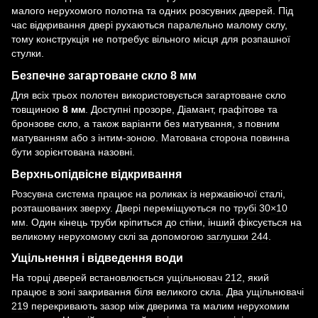
малого нерухомого полотна та одних розсувних дверей. Під
час відкривання двері рухаються паралельно малому склу,
тому конструкція не потребує вільного місця для розпашної
стулки.
Безпечне загартоване скло 8 мм
Для всіх трьох полотен використовується загартоване скло
товщиною
8 мм
. Доступні прозоре, Діамант, графітове та
бронзове скло, а також варіанти без матування, з повним
матуванням або з інтим-зоною. Матована сторона повинна
бути зорієнтована назовні.
Верхньопідвісне відкривання
Розсувна система
працює на роликах із нержавіючої сталі,
розташованих зверху. Двері переміщуються по
трубі 30×10
мм
. Один кінець труби кріпиться до стіни, інший фіксується на
великому нерухомому склі за допомогою
заглушки 244
.
Ущільнення і відведення води
На торці дверей встановлюється
ущільнювач 212
, який
працює в зоні закривання біля великого скла. Два
ущільнювачі
219
перекривають зазор між дверима та малим нерухомим