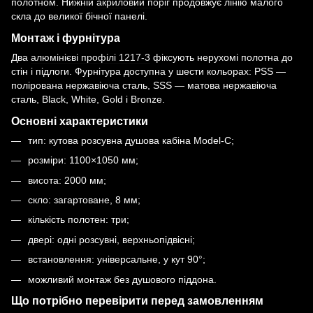
полотном. Нижній
акриловий поріг
продовжує лінію малого
скла до великої бічної панелі.
Монтаж і фурнітура
Два
алюмінієві профілі 1217-3
фіксують нерухомі полотна до
стін і підлоги. Фурнітура доступна у шести кольорах: PSS —
полірована нержавіюча сталь, SSS — матова нержавіюча
сталь, Black, White, Gold і Bronze.
Основні характеристики
тип: кутова розсувна душова кабіна Model-C;
розміри: 1100×1050 мм;
висота: 2000 мм;
скло: загартоване, 8 мм;
кількість полотен: три;
двері: одні розсувні, верхньопідвісні;
встановлення: універсальне, у кут 90°;
можливий монтаж без душового піддона.
Що потрібно перевірити перед замовленням