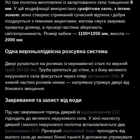
Усі три полотна виготовлені із загартованого скла товщиною
8
мм
. У цій модифікації використано
графітове скло, з інтим-
зоною
: воно створює стриманий сучасний відтінок і добре
поєднується з темними акцентами; матова смуга закриває
приватну ділянку, а прозорі частини зберігають
світлопроникність. Розмір кабіни —
1100×1050 мм
, висота —
2000 мм
.
Одна верхньопідвісна розсувна система
Двері рухаються на роликах із нержавіючої сталі по верхній
трубі 30×10 мм
. Труба кріпиться до стіни, а з боку великого
нерухомого скла фіксується через отвір
заглушкою 244
. У
нижній частині роликів немає — напрямна утримує двері від
бокового зміщення.
Закривання та захист від води
Під час закривання торець дверей із
ущільнювачем 212
підходить до великого нерухомого скла. У зоні нахлесту
дверей і малого нерухомого полотна встановлюються два
ущільнювачі 219
. Прозорий
акриловий поріг
проходить від
малого скла до великої бічної панелі й допомагає утримувати