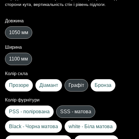
сторони кута, вертикальність стін і рівень підлоги.
Довжина
1050 мм
Ширина
1100 мм
Колір скла
Прозоре
Діамант
Графіт
Бронза
Колір фурнітури
PSS - полірована
SSS - матова
Black - Чорна матова
white - Біла матова