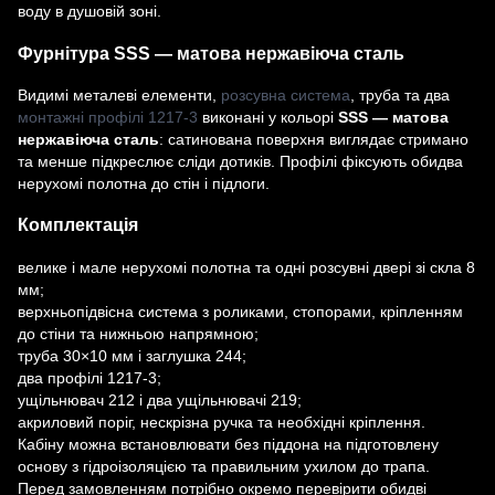
воду в душовій зоні.
Фурнітура SSS — матова нержавіюча сталь
Видимі металеві елементи,
розсувна система
, труба та два
монтажні профілі 1217-3
виконані у кольорі
SSS — матова
нержавіюча сталь
: сатинована поверхня виглядає стримано
та менше підкреслює сліди дотиків. Профілі фіксують обидва
нерухомі полотна до стін і підлоги.
Комплектація
велике і мале нерухомі полотна та одні розсувні двері зі скла 8
мм;
верхньопідвісна система з роликами, стопорами, кріпленням
до стіни та нижньою напрямною;
труба 30×10 мм і заглушка 244;
два профілі 1217-3;
ущільнювач 212 і два ущільнювачі 219;
акриловий поріг, нескрізна ручка та необхідні кріплення.
Кабіну можна встановлювати без піддона на підготовлену
основу з гідроізоляцією та правильним ухилом до трапа.
Перед замовленням потрібно окремо перевірити обидві