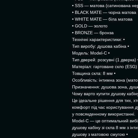
• SSS — матова (сатинована не
• BLACK MATE — чорна матова
• WHITE MATE — біла матова
• GOLD — золото
• BRONZE — бронза
Технічні характеристики: •
Тип виробу: душова кабіна •
Модель: Model-C •
Тип дверей: розсувні (1 дверка) 
Матеріал: гартоване скло (ESG) 
Товщина скла: 8 мм •
Особливість: інтимна зона (мато
Призначення: душова зона, душ
Чому варто купити душову кабін
Це ідеальне рішення для тих, хт
комфорт під час користування д
у повсякденному використанні.
Model-C — це оптимальний вибір
душову кабіну зі скла 8 мм з ін
душову з матовою смугою •