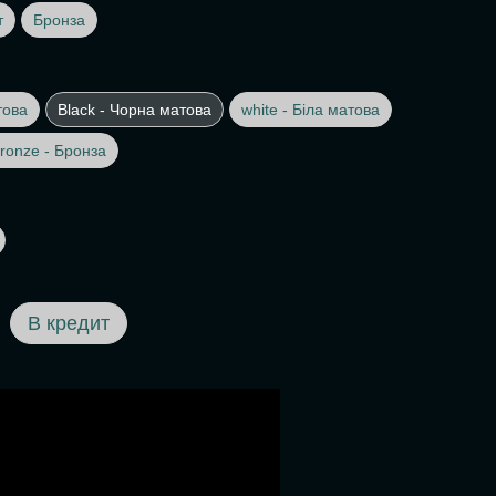
т
Бронза
това
Black - Чорна матова
white - Біла матова
ronze - Бронза
В кредит