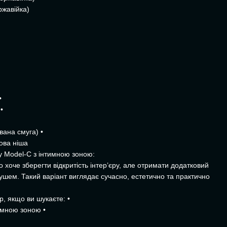
ржавійка)
•
•
вана смуга) •
ова ніша
у Model-C з інтимною зоною:
о хоче зберегти відкритість інтер’єру, але отримати додатковий
ушем. Такий варіант виглядає сучасно, естетично та практично
, якщо ви шукаєте: •
тимною зоною •