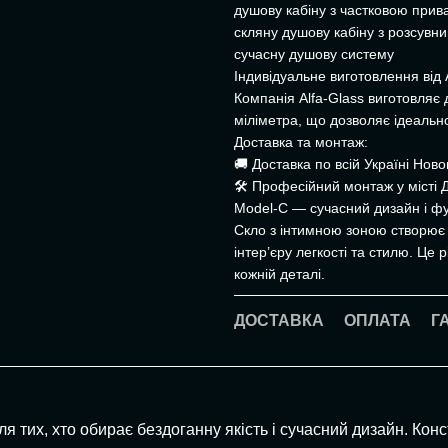
душову кабіну з частковою прива
скляну душову кабіну з розсувн
сучасну душову систему
Індивідуальне виготовлення від 
Компанія Alfa-Glass виготовляє 
міліметра, що дозволяє ідеальн
Доставка та монтаж:
🚚 Доставка по всій Україні Но
🛠 Професійний монтаж у місті 
Model-C — сучасний дизайн і фу
Скло з інтимною зоною створює 
інтер’єру легкості та стилю. Це 
кожній деталі.
ДОСТАВКА
ОПЛАТА
Г
я тих, хто обирає бездоганну якість і сучасний дизайн. Кон