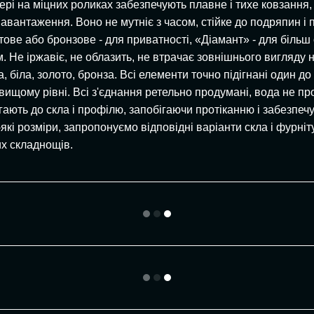
вері на міцних роликах забезпечують плавне і тихе ковзання
авантаження. Воно не мутніє з часом, стійке до подряпин і п
тове або бронзове - для приватності, «Діамант» - для більш 
 Не іржавіє, не облазить, не втрачає зовнішнього вигляду на
, біла, золото, бронза. Всі елементи точно підігнані один 
а вищому рівні. Всі з'єднання ретельно продумані, вода не 
гають до скла і профілю, запобігаючи протіканню і забезпечу
і розміри, запропонуємо відповідні варіанти скла і фурніт
их складнощів.