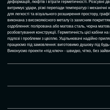
деформацій, люфтів і втрати герметичності. Розсувні д
витримує удари, різкі перепади температур і механічні н
для легкості та візуального розширення простору, графі
виконана з високоякісного металу із захисним покриттям.
оздоблення: полірована або матова сталь, чорна матова
розбовтування конструкції. Герметичність цієї кабіни н
підлозі і проблеми з цвіллю. Ущільнювачі надійно приля
працюємо під замовлення: виготовимо душову під будь-як
Виконуємо проекти «під ключ» - швидко, чітко, без зайв