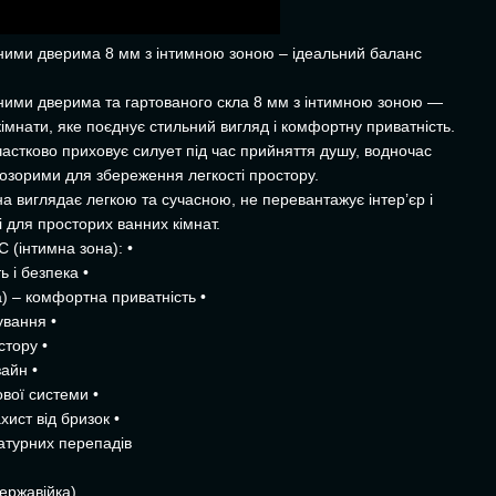
вними дверима 8 мм з інтимною зоною – ідеальний баланс
вними дверима та гартованого скла 8 мм з інтимною зоною —
імнати, яке поєднує стильний вигляд і комфортну приватність.
частково приховує силует під час прийняття душу, водночас
озорими для збереження легкості простору.
а виглядає легкою та сучасною, не перевантажує інтер’єр і
і для просторих ванних кімнат.
 (інтимна зона): •
ь і безпека •
) – комфортна приватність •
ування •
стору •
айн •
вої системи •
хист від бризок •
ратурних перепадів
ержавійка)