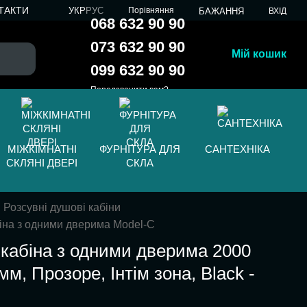
ТАКТИ
УКР
РУС
Порівняння
БАЖАННЯ
ВХІД
068 632 90 90
073 632 90 90
Мій кошик
099 632 90 90
Передзвонити вам?
МІЖКІМНАТНІ
ФУРНІТУРА ДЛЯ
САНТЕХНІКА
СКЛЯНІ ДВЕРІ
СКЛА
Розсувні душові кабіни
іна з одними дверима Model-C
кабіна з одними дверима 2000
мм, Прозоре, Інтім зона, Black -