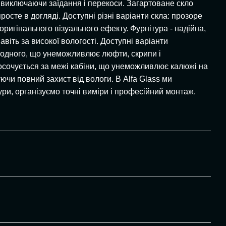
, виключаючи заїдання і перекоси. Загартоване скло
росте в догляді. Доступні різні варіанти скла: прозоре
оригінального візуального ефекту. Фурнітура - надійна,
віть за високої вологості. Доступні варіанти
до одного, що унеможливлює люфти, скрипи і
просочується за межі кабіни, що унеможливлює калюжі на
ючи повний захист від вологи. В Alfa Glass ми
ури, організуємо точні виміри і професійний монтаж.