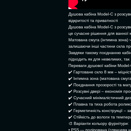
Душова кабіна Model-C з розсу
відкритості та приватності
Душова кабіна Model-C з розсу
це сучасне рішення для ванної к
Матована смуга (інтимна зона) 
залишаючи інші частини скла пр
Завдяки такому поєднанню кабін
підходить як для невеликих, так 
Переваги душової кабіни Model-C
✔️ Гартоване скло 8 мм – міцніст
✔️ Інтимна зона (матована смуга
✔️ Поєднання прозорості та мат
✔️ Розсувні двері – економія про
✔️ Сучасний мінімалістичний диз
✔️ Плавна та тиха робота ролико
✔️ Герметичність конструкції – за
✔️ Стійкість до вологи та темпе
🎨 Варіанти кольору фурнітури:
• PSS — полірована (глянцева н