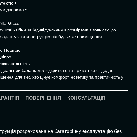
тністю •
ими дверима •
Alfa-Glass
душові кабіни за індивідуальними розмірами з точністю до
о адаптувати конструкцію під будь-яке приміщення.
вою Поштою
Дніпро
нкціональність
ідеальний баланс між відкритістю та приватністю, додає
рішення для тих, хто цінує комфорт, естетику та практичність у
АРАНТІЯ
ПОВЕРНЕННЯ
КОНСУЛЬТАЦІЯ
струкція розрахована на багаторічну експлуатацію без