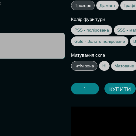
ю
Прозоре
Діамант
Графі
Колір фурнітури
PSS - полірована
SSS - ма
Gold - Золото поліроване
B
Матування скла
Інтім зона
Ні
Матоване
КУПИТИ