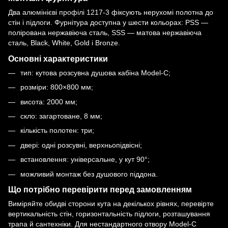
Два
алюмінієві профілі 1217-3
фіксують нерухомі полотна до
стін і підлоги. Фурнітура доступна у шести кольорах: PSS —
полірована нержавіюча сталь, SSS — матова нержавіюча
сталь, Black, White, Gold і Bronze.
Основні характеристики
тип: кутова розсувна душова кабіна Model-C;
розміри: 800×800 мм;
висота: 2000 мм;
скло: загартоване, 8 мм;
кількість полотен: три;
двері: одні розсувні, верхньопідвісні;
встановлення: універсальне, у кут 90°;
можливий монтаж без душового піддона.
Що потрібно перевірити перед замовленням
Виміряйте обидві сторони кута на декількох рівнях, перевірте
вертикальність стін, горизонтальність підлоги, розташування
трапа й сантехніки. Для нестандартного отвору Model-C