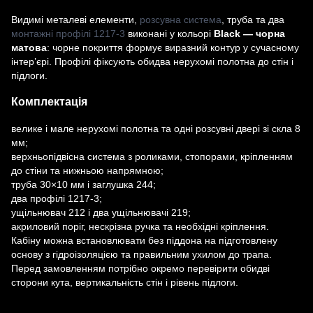
Видимі металеві елементи,
розсувна система
, труба та два
монтажні профілі 1217-3
виконані у кольорі
Black — чорна
матова
: чорне покриття формує виразний контур у сучасному
інтер’єрі. Профілі фіксують обидва нерухомі полотна до стін і
підлоги.
Комплектація
велике і мале нерухомі полотна та одні розсувні двері зі скла 8
мм;
верхньопідвісна система з роликами, стопорами, кріпленням
до стіни та нижньою напрямною;
труба 30×10 мм і заглушка 244;
два профілі 1217-3;
ущільнювач 212 і два ущільнювачі 219;
акриловий поріг, нескрізна ручка та необхідні кріплення.
Кабіну можна встановлювати без піддона на підготовлену
основу з гідроізоляцією та правильним ухилом до трапа.
Перед замовленням потрібно окремо перевірити обидві
сторони кута, вертикальність стін і рівень підлоги.