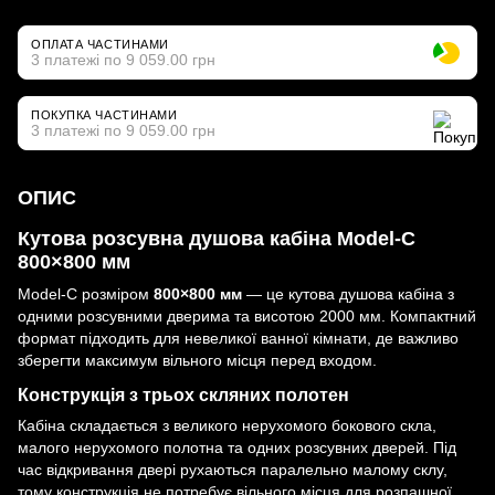
ОПЛАТА ЧАСТИНАМИ
3 платежі по 9 059.00 грн
ПОКУПКА ЧАСТИНАМИ
3 платежі по 9 059.00 грн
ОПИС
Кутова розсувна душова кабіна Model-C
800×800 мм
Model-C розміром
800×800 мм
— це кутова душова кабіна з
одними розсувними дверима та висотою 2000 мм. Компактний
формат підходить для невеликої ванної кімнати, де важливо
зберегти максимум вільного місця перед входом.
Конструкція з трьох скляних полотен
Кабіна складається з великого нерухомого бокового скла,
малого нерухомого полотна та одних розсувних дверей. Під
час відкривання двері рухаються паралельно малому склу,
тому конструкція не потребує вільного місця для розпашної