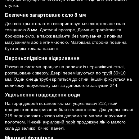
стулки.
Безпечне загартоване скло 8 мм
Для всіх трьох полотен використовується загартоване скло
товщиною
8 мм
. Доступні прозоре, Діамант, графітове та
бронзове скло, а також варіанти без матування, з повним
матуванням або з інтим-зоною. Матована сторона повинна
бути зорієнтована назовні.
Верхньопідвісне відкривання
Розсувна система
працює на роликах із нержавіючої сталі,
розташованих зверху. Двері переміщуються по
трубі 30×10
мм
. Один кінець труби кріпиться до стіни, інший фіксується на
великому нерухомому склі за допомогою
заглушки 244
.
Ущільнення і відведення води
На торці дверей встановлюється
ущільнювач 212
, який
працює в зоні закривання біля великого скла. Два
ущільнювачі
219
перекривають зазор між дверима та малим нерухомим
полотном. Нижній
акриловий поріг
продовжує лінію малого
скла до великої бічної панелі.
Монтаж і фурнітура