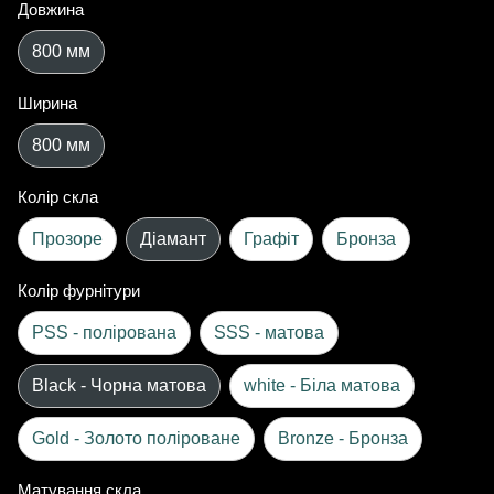
Довжина
800 мм
Ширина
800 мм
Колір скла
Прозоре
Діамант
Графіт
Бронза
Колір фурнітури
PSS - полірована
SSS - матова
Black - Чорна матова
white - Біла матова
Gold - Золото поліроване
Bronze - Бронза
Матування скла