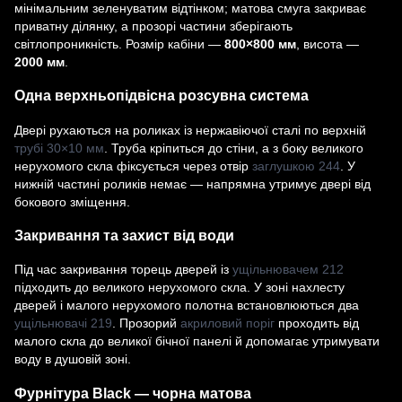
мінімальним зеленуватим відтінком; матова смуга закриває
приватну ділянку, а прозорі частини зберігають
світлопроникність. Розмір кабіни —
800×800 мм
, висота —
2000 мм
.
Одна верхньопідвісна розсувна система
Двері рухаються на роликах із нержавіючої сталі по верхній
трубі 30×10 мм
. Труба кріпиться до стіни, а з боку великого
нерухомого скла фіксується через отвір
заглушкою 244
. У
нижній частині роликів немає — напрямна утримує двері від
бокового зміщення.
Закривання та захист від води
Під час закривання торець дверей із
ущільнювачем 212
підходить до великого нерухомого скла. У зоні нахлесту
дверей і малого нерухомого полотна встановлюються два
ущільнювачі 219
. Прозорий
акриловий поріг
проходить від
малого скла до великої бічної панелі й допомагає утримувати
воду в душовій зоні.
Фурнітура Black — чорна матова