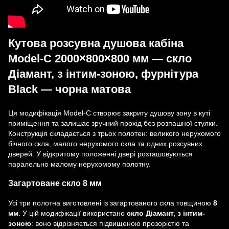
Кутова розсувна душова кабіна
Model-C 2000×800×800 мм — скло
Діамант, з інтим-зоною, фурнітура
Black — чорна матова
Ця модифікація Model-C створює закриту душову зону в куті
приміщення та залишає зручний прохід без розпашної стулки.
Конструкція складається з трьох полотен: великого нерухомого
бічного скла, малого нерухомого скла та одних розсувних
дверей. У відкритому положенні двері розташовуються
паралельно малому нерухомому полотну.
Загартоване скло 8 мм
Усі три полотна виготовлені із загартованого скла товщиною
8
мм
. У цій модифікації використано
скло Діамант, з інтим-
зоною
: воно відрізняється підвищеною прозорістю та