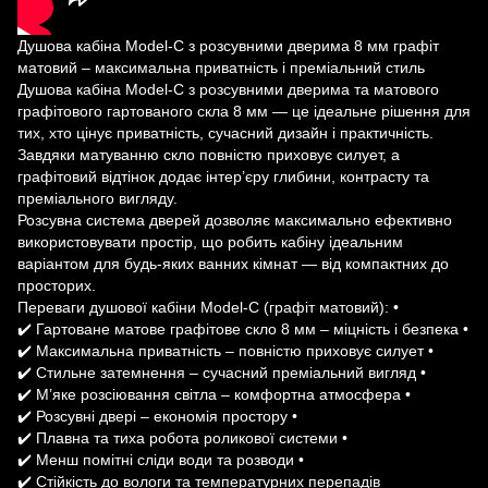
Душова кабіна Model-C з розсувними дверима 8 мм графіт
матовий – максимальна приватність і преміальний стиль
Душова кабіна Model-C з розсувними дверима та матового
графітового гартованого скла 8 мм — це ідеальне рішення для
тих, хто цінує приватність, сучасний дизайн і практичність.
Завдяки матуванню скло повністю приховує силует, а
графітовий відтінок додає інтер’єру глибини, контрасту та
преміального вигляду.
Розсувна система дверей дозволяє максимально ефективно
використовувати простір, що робить кабіну ідеальним
варіантом для будь-яких ванних кімнат — від компактних до
просторих.
Переваги душової кабіни Model-C (графіт матовий): •
✔️ Гартоване матове графітове скло 8 мм – міцність і безпека •
✔️ Максимальна приватність – повністю приховує силует •
✔️ Стильне затемнення – сучасний преміальний вигляд •
✔️ М’яке розсіювання світла – комфортна атмосфера •
✔️ Розсувні двері – економія простору •
✔️ Плавна та тиха робота роликової системи •
✔️ Менш помітні сліди води та розводи •
✔️ Стійкість до вологи та температурних перепадів