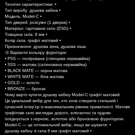
Технічні характеристики: •
Тип виробу: душова кабіна •
Модель: Model-C •
Тип дверей: розсувні (1 дверка) •
Матеріал: гартоване скло (ESG) •
Товщина скла: 8 мм •
Колір скла: графіт матовий •
Призначення: душова зона, душова ніша
🎨 Варіанти кольору фурнітури:
• PSS — полірована (глянцева нержавійка)
• SSS — матова (сатинована нержавійка)
• BLACK MATE — чорна матова
• WHITE MATE — біла матова
• GOLD — золото
• BRONZE — бронза
Чому варто купити душову кабіну Model-C графіт матовий:
Це ідеальний вибір для тих, хто хоче створити стильний і
сучасний інтер’єр із максимальним рівнем приватності. Матове
графітове скло виглядає дорого, елегантно та чудово
поєднується з чорною, золотою або бронзовою фурнітурою.
Model-C — це оптимальний вибір, якщо ви шукаєте: •
душову кабіну зі скла 8 мм графіт матовий •