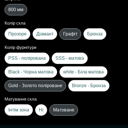
800 мм
Колір скла
Прозоре
Діамант
Графіт
Бронза
Колір фурнітури
PSS - полірована
SSS - матова
Black - Чорна матова
white - Біла матова
Gold - Золото поліроване
Bronze - Бронза
Матування скла
Інтім зона
Ні
Матоване