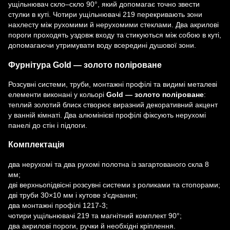
ущільнювач скло–скло 90°, який допомагає точно звести
стулки в куті. Чотири ущільнювачі 219 перекривають зони
нахлесту між рухомими й нерухомими стеклами. Два акрилові
пороги проходять уздовж входу та стикуються між собою в куті,
допомагаючи утримувати воду всередині душової зони.
Фурнітура Gold — золото поліроване
Розсувні системи, труби, монтажні профілі та видимі металеві
елементи виконані у кольорі
Gold — золото поліроване
:
теплий золотий блиск створює виразний декоративний акцент
у ванній кімнаті. Два алюмінієві профілі фіксують нерухомі
панелі до стін і підлоги.
Комплектація
два нерухомі та два рухомі полотна із загартованого скла 8
мм;
дві верхньопідвісні розсувні системи з роликами та стопорами;
дві труби 30×10 мм і кутове з’єднання;
два монтажні профілі 1217-3;
чотири ущільнювачі 219 та магнітний комплект 90°;
два акрилові пороги, ручки й необхідні кріплення.