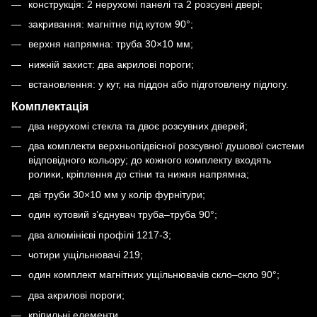
конструкція: 2 нерухомі панелі та 2 розсувні двері;
закривання: магнітне під кутом 90°;
верхня напрямна: труба 30×10 мм;
нижній захист: два акрилові пороги;
встановлення: у кут, на піддон або підготовлену підлогу.
Комплектація
два нерухомі стекла та двоє розсувних дверей;
два комплекти верхньопідвісної розсувної душової системи
відповідного кольору; до кожного комплекту входять
ролики, кріплення до стіни та нижня напрямна;
дві труби 30×10 мм у колір фурнітури;
один кутовий з’єднувач труба–труба 90°;
два алюмінієві профілі 1217-3;
чотири ущільнювачі 219;
один комплект магнітних ущільнювачів скло–скло 90°;
два акрилові пороги;
кріпильні елементи.