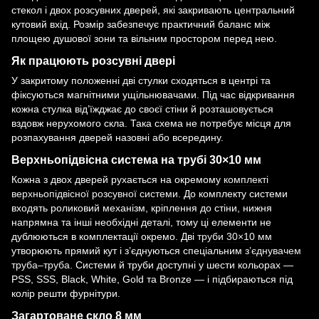
стекол і двох розсувних дверей, які закривають центральний
кутовий вхід. Розмір забезпечує практичний баланс між
площею душової зони та вільним простором перед нею.
Як працюють розсувні двері
У закритому положенні дві стулки сходяться в центрі та
фіксуються магнітними ущільнювачами. Під час відкривання
кожна стулка від’їжджає до своєї стіни й розташовується
вздовж нерухомого скла. Така схема не потребує місця для
розпахування дверей назовні або всередину.
Верхньопідвісна система на трубі 30×10 мм
Кожна з двох дверей рухається на окремому
комплекті
верхньопідвісної розсувної системи
. До комплекту системи
входять роликовий механізм, кріплення до стіни, нижня
напрямна та інші необхідні деталі, тому ці елементи не
дублюються в комплектації окремо. Дві
труби 30×10 мм
утворюють прямий кут і з’єднуються спеціальним
з’єднувачем
труба–труба
. Системи й труби доступні у шести кольорах —
PSS, SSS, Black, White, Gold та Bronze — і підбираються під
колір решти фурнітури.
Загартоване скло 8 мм