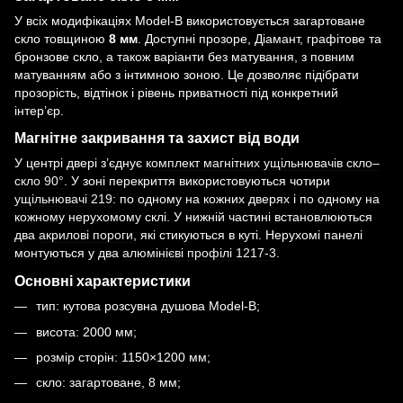
У всіх модифікаціях Model-B використовується загартоване
скло товщиною
8 мм
. Доступні прозоре, Діамант, графітове та
бронзове скло, а також варіанти без матування, з повним
матуванням або з інтимною зоною. Це дозволяє підібрати
прозорість, відтінок і рівень приватності під конкретний
інтер’єр.
Магнітне закривання та захист від води
У центрі двері з’єднує
комплект магнітних ущільнювачів скло–
скло 90°
. У зоні перекриття використовуються чотири
ущільнювачі 219
: по одному на кожних дверях і по одному на
кожному нерухомому склі. У нижній частині встановлюються
два
акрилові пороги
, які стикуються в куті. Нерухомі панелі
монтуються у два
алюмінієві профілі 1217-3
.
Основні характеристики
тип: кутова розсувна душова Model-B;
висота: 2000 мм;
розмір сторін: 1150×1200 мм;
скло: загартоване, 8 мм;