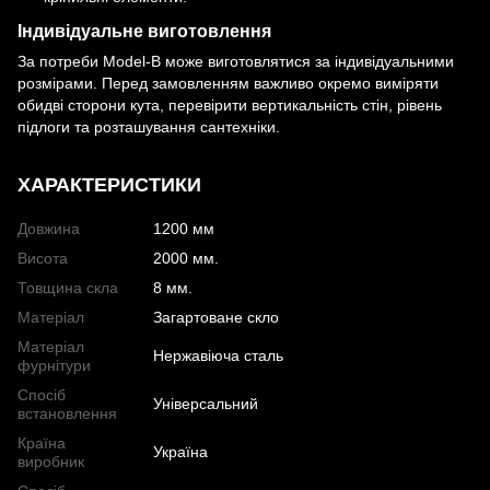
Індивідуальне виготовлення
За потреби Model-B може виготовлятися за індивідуальними
розмірами. Перед замовленням важливо окремо виміряти
обидві сторони кута, перевірити вертикальність стін, рівень
підлоги та розташування сантехніки.
ХАРАКТЕРИСТИКИ
Довжина
1200 мм
Висота
2000 мм.
Товщина скла
8 мм.
Матеріал
Загартоване скло
Матеріал
Нержавіюча сталь
фурнітури
Спосіб
Універсальний
встановлення
Країна
Україна
виробник