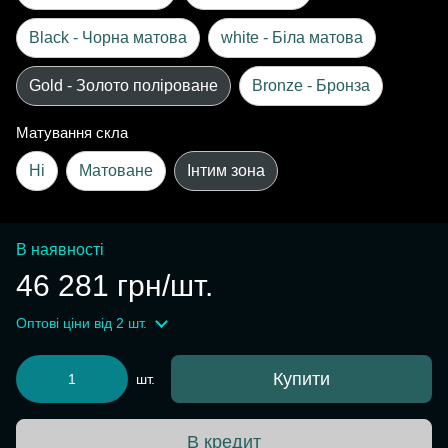
Black - Чорна матова
white - Біла матова
Gold - Золото поліроване
Bronze - Бронза
Матування скла
Ні
Матоване
Інтим зона
В наявності
46 281 грн/шт.
Оптові ціни
від 2 шт.
Купити
шт.
В кредит