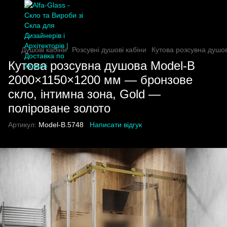
Душові кабіни
Розсувні душові кабіни
Кутова розсувна душо
Кутова розсувна душова Model-B
2000×1150×1200 мм — бронзове
скло, інтимна зона, Gold —
поліроване золото
Артикул:
Model-B.5748
Написати відгук