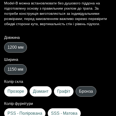
Model-B можна встановлювати без душового піддона на
підготовлену основу з правильним ухилом до трапа. За
потреби конструкція виготовляється за індивідуальними
розмірами; перед замовленням важливо окремо перевірити
обидві сторони кута, вертикальність стін і рівень підлоги.
Довжина
1200 мм
Ширина
1150 мм
Колір скла
Прозоре
Діамант
Графіт
Бронза
Колір фурнітури
PSS - Полірована
SSS - Матова