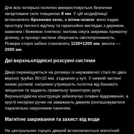
Для всіх чотирьох полотен використовується безпечне
загартоване скло товщиною
8 мм
. У цій модифікації
встановлено
бронзове скло, з інтим-зоною
: воно надає
простору теплого відтінку та гармонійно виглядає з деревом,
каменем і бежевою плиткою; матова смуга закриває приватну
ділянку, а прозорі частини зберігають світлопроникність.
Розміри сторін кабіни становлять
1150×1200 мм
, висота —
2000 мм
.
Дві верхньопідвісні розсувні системи
Двері переміщуються на роликах із нержавіючої сталі по двох
верхніх трубах 30×10 мм, з’єднаних у куті. У нижній частині
немає роликів: напрямні утримують полотна від бокового
зміщення та задають правильну траєкторію руху.
Верхньопідвісна конструкція забезпечує плавне відкривання, а
круглі нескрізні ручки не заважають дверям розташовуватися
паралельно нерухомим панелям.
Магнітне закривання та захист від води
На центральних торцях дверей встановлюється магнітний