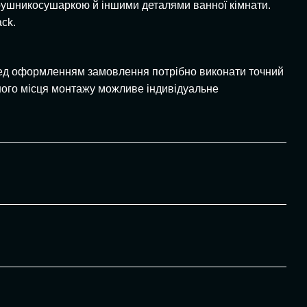
 рушникосушаркою й іншими деталями ванної кімнати.
ack.
еред оформленням замовлення потрібно виконати точний
тного місця монтажу можливе індивідуальне