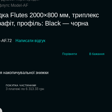
 флутс Model-AF
ка Flutes 2000×800 мм, триплекс
графіт, профіль: Black — чорна
-AF.72
Написати відгук
Порівняти
В бажання
я накопичувальної знижки
ПОКУПКА ЧАСТИНАМИ
3 платежі по 6 313.33 грн