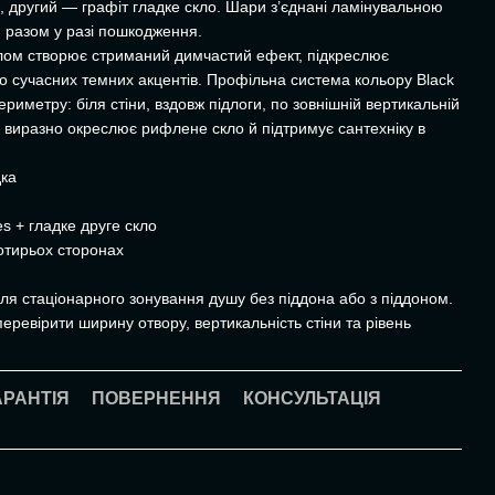
м, другий — графіт гладке скло. Шари з’єднані ламінувальною
 разом у разі пошкодження.
клом створює стриманий димчастий ефект, підкреслює
до сучасних темних акцентів. Профільна система кольору Black
иметру: біля стіни, вздовж підлоги, по зовнішній вертикальній
р виразно окреслює рифлене скло й підтримує сантехніку в
дка
s + гладке друге скло
отирьох сторонах
ля стаціонарного зонування душу без піддона або з піддоном.
ревірити ширину отвору, вертикальність стіни та рівень
АРАНТІЯ
ПОВЕРНЕННЯ
КОНСУЛЬТАЦІЯ