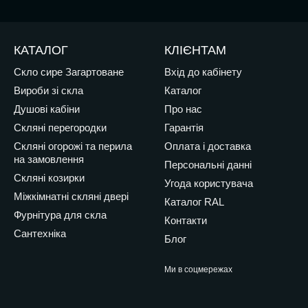
КАТАЛОГ
КЛІЄНТАМ
Скло сире Загартоване
Вхід до кабінету
Вироби зі скла
Каталог
Душові кабіни
Про нас
Скляні перегородки
Гарантія
Скляні огорожі та перила
Оплата і доставка
на замовлення
Персональні данні
Скляні козирки
Угода користувача
Міжкімнатні скляні двері
Каталог RAL
Фурнітура для скла
Контакти
Сантехніка
Блог
Ми в соцмережах