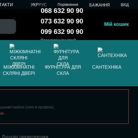
ТАКТИ
УКР
РУС
Порівняння
БАЖАННЯ
ВХІД
068 632 90 90
073 632 90 90
Мій кошик
099 632 90 90
Передзвонити вам?
МІЖКІМНАТНІ
ФУРНІТУРА ДЛЯ
САНТЕХНІКА
СКЛЯНІ ДВЕРІ
СКЛА
ушової кабіни (скло в профіль)
но
Душові перегородки