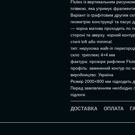
Flutes із вертикальним рисунко
плівкою, яка утримує фрагменти
Варіант із графітовим другим с
геометрію конструкції та пасує 
— чорна матова проходить по пер
стороні та зверху. чорний конту
стилі loft або minimal.
тип: нерухома walk-in перегоро
скло: триплекс 4+4 мм
фактура: прозоре рифлене Flute
профіль: замкнений контур по ч
виробництво: Україна
Розмір 2000×800 мм підходить д
Перед замовленням необхідно пе
підлоги.
ДОСТАВКА
ОПЛАТА
Г