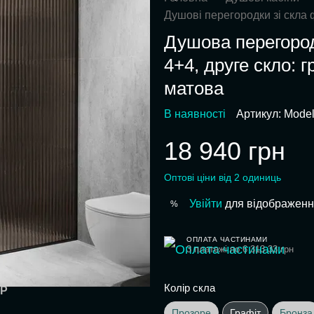
Душові перегородки зі скла
Душова перегород
4+4, друге скло: 
матова
В наявності
Артикул: Model
18 940 грн
Оптові ціни від 2 одиниць
Увійти
для відображенн
%
ОПЛАТА ЧАСТИНАМИ
3 платежі по 6 313.33 грн
Колір скла
АР
Прозоре
Графіт
Бронза