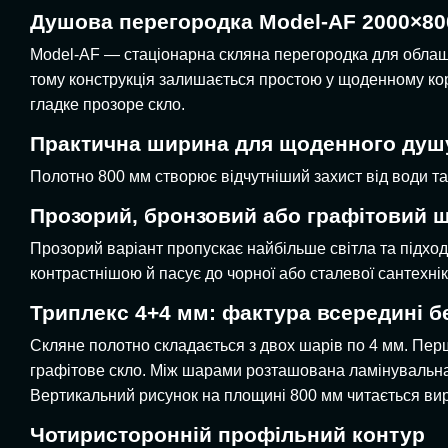
Душова перегородка Model-AF 2000×800
Model-AF — стаціонарна скляна перегородка для облашт
тому конструкція залишається простою у щоденному кор
гладке прозоре скло.
Практична ширина для щоденного душ
Полотно 800 мм створює відчутніший захист від води та 
Прозорий, бронзовий або графітовий 
Прозорий варіант пропускає найбільше світла та підход
контрастнішою й пасує до чорної або сталевої сантехн
Триплекс 4+4 мм: фактура всередині б
Скляне полотно складається з двох шарів по 4 мм. Пер
графітове скло. Між шарами розташована ламінувальна 
Вертикальний рисунок на площині 800 мм читається вир
Чотиристоронній профільний контур