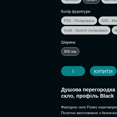
Колір фурнітури
PSS - Полірована
SSS - Ма
Gold - Золото поліроване
B
Ширина
800 мм
КУПИТИ
Душова перегородка F
скло, профіль Black
Фактурне скло Flutes перетворю
Полотно виготовлене з безпечн