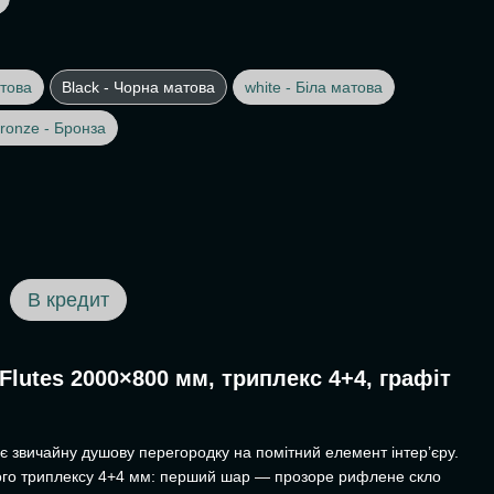
това
Black - Чорна матова
white - Біла матова
ronze - Бронза
В кредит
lutes 2000×800 мм, триплекс 4+4, графіт
є звичайну душову перегородку на помітний елемент інтер’єру.
ого триплексу 4+4 мм: перший шар — прозоре рифлене скло