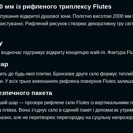
 мм із рифленого триплексу Flutes
ування відкритої душової зони. Полотно висотою 2000 мм і
истуванні. Рифлений рисунок створює декоративну гру світ
у
водночас підтримує відкриту концепцію walk-in. Фактура Flu
шар
ить до будь-якої плитки. Бронзове друге скло формує тепли
іки. У всіх трьох виконаннях рифлена поверхня Flutes зали
езпечного пакета
ший шар — прозоре рифлене скло Flutes із вертикальними л
плівка. Вона з’єднує скло в єдиний пакет і допомагає утри
азно, але не перетворює перегородку на суцільну непрозору