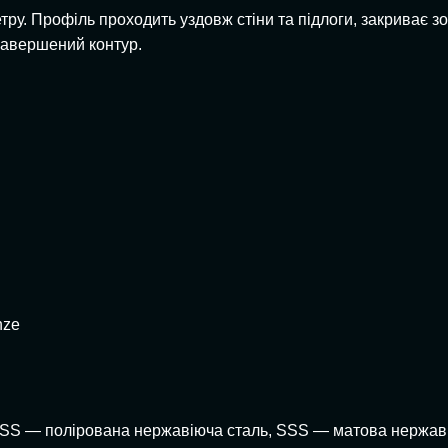
. Профіль проходить уздовж стіни та підлоги, закриває зов
завершений контур.
nze
: PSS — полірована нержавіюча сталь, SSS — матова нержав