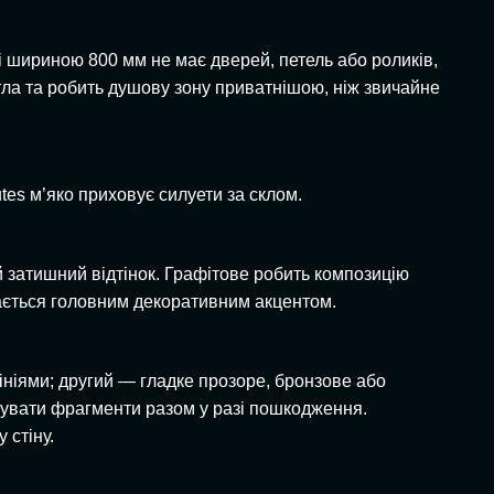
 шириною 800 мм не має дверей, петель або роликів,
ла та робить душову зону приватнішою, ніж звичайне
tes м’яко приховує силуети за склом.
й затишний відтінок. Графітове робить композицію
шається головним декоративним акцентом.
ініями; другий — гладке прозоре, бронзове або
мувати фрагменти разом у разі пошкодження.
 стіну.